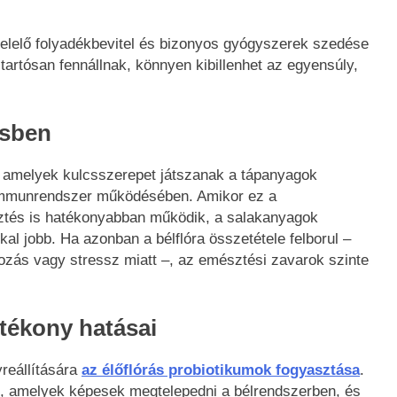
lelő folyadékbevitel és bizonyos gyógyszerek szedése
tartósan fennállnak, könnyen kibillenhet az egyensúly,
ésben
ll, amelyek kulcsszerepet játszanak a tápanyagok
 immunrendszer működésében. Amikor ez a
tés is hatékonyabban működik, a salakanyagok
al jobb. Ha azonban a bélflóra összetétele felborul –
kozás vagy stressz miatt –, az emésztési zavarok szinte
ótékony hatásai
reállítására
az élőflórás probiotikumok fogyasztása
.
k, amelyek képesek megtelepedni a bélrendszerben, és