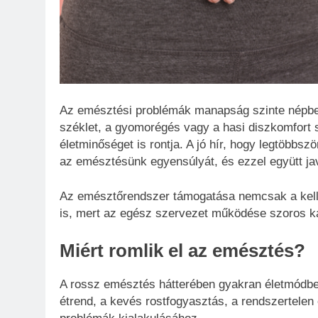
Az emésztési problémák manapság szinte népbet
széklet, a gyomorégés vagy a hasi diszkomfort 
életminőséget is rontja. A jó hír, hogy legtöbbsz
az emésztésünk egyensúlyát, és ezzel együtt ja
Az emésztőrendszer támogatása nemcsak a kelle
is, mert az egész szervezet működése szoros kap
Miért romlik el az emésztés?
A rossz emésztés hátterében gyakran életmódbel
étrend, a kevés rostfogyasztás, a rendszertelen