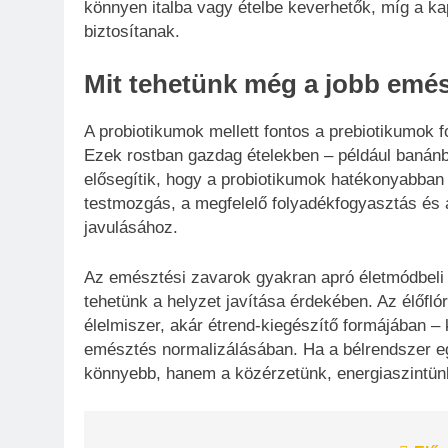
könnyen italba vagy ételbe keverhetők, míg a k
biztosítanak.
Mit tehetünk még a jobb emés
A probiotikumok mellett fontos a prebiotikumok 
Ezek rostban gazdag ételekben – például banán
elősegítik, hogy a probiotikumok hatékonyabban
testmozgás, a megfelelő folyadékfogyasztás és
javulásához.
Az emésztési zavarok gyakran apró életmódbeli 
tehetünk a helyzet javítása érdekében. Az élőfl
élelmiszer, akár étrend-kiegészítő formájában – k
emésztés normalizálásában. Ha a bélrendszer e
könnyebb, hanem a közérzetünk, energiaszintünk 