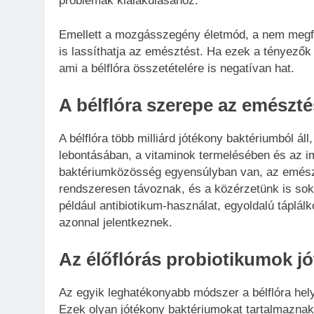
problémák kialakulásához.
Emellett a mozgásszegény életmód, a nem megfe
is lassíthatja az emésztést. Ha ezek a tényezők 
ami a bélflóra összetételére is negatívan hat.
A bélflóra szerepe az emészt
A bélflóra több milliárd jótékony baktériumból á
lebontásában, a vitaminok termelésében és az
baktériumközösség egyensúlyban van, az emész
rendszeresen távoznak, és a közérzetünk is sokk
például antibiotikum-használat, egyoldalú táplál
azonnal jelentkeznek.
Az élőflórás probiotikumok j
Az egyik leghatékonyabb módszer a bélflóra hely
Ezek olyan jótékony baktériumokat tartalmazna