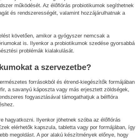
dszer működését. Az élőflórás probiotikumok segíthetnek
llagát és rendszerességét, valamint hozzájárulhatnak a
elést követően, amikor a gyógyszer nemcsak a
ériumokat is. Ilyenkor a probiotikumok szedése gyorsabbá
mésztési problémák kialakulását.
ikumokat a szervezetbe?
természetes forrásokból és étrend-kiegészítők formájában
kefir, a savanyú káposzta vagy más erjesztett zöldségek,
endszeres fogyasztásával támogathatjuk a bélflóra
éshez.
 hagyatkozni. Ilyenkor jöhetnek szóba az élőflórás
Ezek elérhetők kapszula, tabletta vagy por formájában, így
ebb megoldást. A por alakú készítmények előnye, hogy