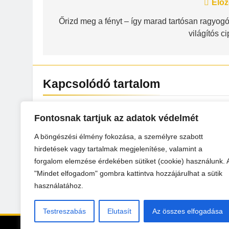
Bejegyzés
Előz
navigáció
Őrizd meg a fényt – így marad tartósan ragyogó
világítós c
Kapcsolódó tartalom
Hogyan hat a mindennapjainkr
Fontosnak tartjuk az adatok védelmét
az esti képernyőidő?
A böngészési élmény fokozása, a személyre szabott
Libs
6 Hónap Ezelőtt
0
hirdetések vagy tartalmak megjelenítése, valamint a
forgalom elemzése érdekében sütiket (cookie) használunk. 
Őrizd meg a fényt – így marad
"Mindet elfogadom" gombra kattintva hozzájárulhat a sütik
tartósan ragyogó a világítós cip
használatához.
Libs
12 Hónap Ezelőtt
0
Testreszabás
Elutasít
Az összes elfogadása