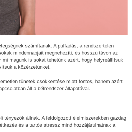
egségnek számítanak. A puffadás, a rendszertelen
sokak mindennapjait megnehezíti, és hosszú távon az
ör mi magunk is sokat tehetünk azért, hogy helyreállítsuk
vítsuk a közérzetünket.
metlen tünetek csökkentése miatt fontos, hanem azért
csolatban áll a bélrendszer állapotával.
i tényezők állnak. A feldolgozott élelmiszerekben gazdag
 étkezés és a tartós stressz mind hozzájárulhatnak a