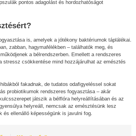
apszulák pontos adagolást és hordozhatóságot
ztésért?
fogyasztása is, amelyek a jótékony baktériumok táplálékai.
ban, zabban, hagymafélékben – találhatók meg, és
 működjenek a bélrendszerben. Emellett a rendszeres
 a stressz csökkentése mind hozzájárulhat az emésztés
hibákból fakadnak, de tudatos odafigyeléssel sokat
órás probiotikumok rendszeres fogyasztása – akár
ulcsszerepet játszik a bélflóra helyreállításában és az
gyensúlya helyreáll, nemcsak az emésztésünk lesz
és ellenálló képességünk is javulni fog.