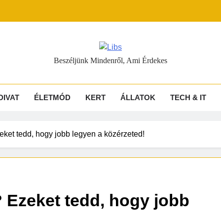
s
Beszéljünk Mindenről, Ami Érdekes
DIVAT
ÉLETMÓD
KERT
ÁLLATOK
TECH & IT
et tedd, hogy jobb legyen a közérzeted!
 Ezeket tedd, hogy jobb