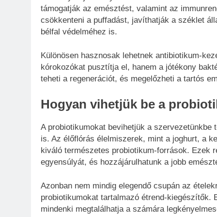
támogatják az emésztést, valamint az immunren
csökkenteni a puffadást, javíthatják a széklet á
bélfal védelméhez is.
Különösen hasznosak lehetnek antibiotikum-kez
kórokozókat pusztítja el, hanem a jótékony bakt
teheti a regenerációt, és megelőzheti a tartós e
Hogyan vihetjük be a probiot
A probiotikumokat bevihetjük a szervezetünkbe 
is. Az élőflórás élelmiszerek, mint a joghurt, a 
kiváló természetes probiotikum-források. Ezek r
egyensúlyát, és hozzájárulhatunk a jobb emészt
Azonban nem mindig elegendő csupán az ételekre
probiotikumokat tartalmazó étrend-kiegészítők. 
mindenki megtalálhatja a számára legkényelmes