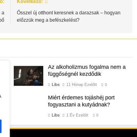
ő:
Következő:
 a
Ősszel új otthont keresnek a darazsak – hogyan
ipő
előzzük meg a befészkelést?
a
Az alkoholizmus fogalma nem a
függőségnél kezdődik
Libs
11 Hónap Ezelőtt
0
A
Miért érdemes tojáshéj port
ő
fogyasztani a kutyádnak?
Libs
1 Év Ezelőtt
0