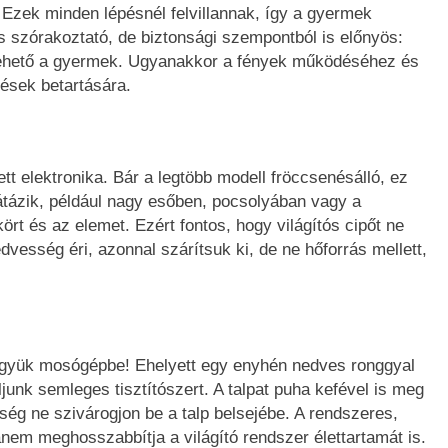
 Ezek minden lépésnél felvillannak, így a gyermek
 szórakoztató, de biztonsági szempontból is előnyös:
ehető a gyermek. Ugyanakkor a fények működéséhez és
ések betartására.
tt elektronika. Bár a legtöbb modell fröccsenésálló, ez
ő átázik, például nagy esőben, pocsolyában vagy a
t és az elemet. Ezért fontos, hogy világítós cipőt ne
vesség éri, azonnal szárítsuk ki, de ne hőforrás mellett,
 tegyük mosógépbe! Ehelyett egy enyhén nedves ronggyal
ljunk semleges tisztítószert. A talpat puha kefével is meg
sség ne szivárogjon be a talp belsejébe. A rendszeres,
anem meghosszabbítja a világító rendszer élettartamát is.