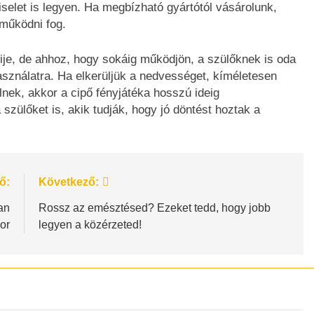
iselet is legyen. Ha megbízható gyártótól vásárolunk,
 működni fog.
lije, de ahhoz, hogy sokáig működjön, a szülőknek is oda
használatra. Ha elkerüljük a nedvességet, kíméletesen
lnek, akkor a cipő fényjátéka hosszú ideig
 szülőket is, akik tudják, hogy jó döntést hoztak a
ő:
Következő:
an
Rossz az emésztésed? Ezeket tedd, hogy jobb
or
legyen a közérzeted!