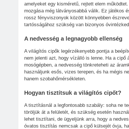
amelyeket egy kisméretű, rejtett elem működtet.
mozgása még látványosabbá válik. Ez játékos és
rossz fényviszonyok között könnyebben észrev
tartósságához szükség van bizonyos óvintézked
A nedvesség a legnagyobb ellenség
A világítós cipők legérzékenyebb pontja a beépíte
nem jelenti azt, hogy vízálló is lenne. Ha a cip
mosógépben, a nedvesség tönkreteheti az áramkör
használjunk esős, vizes terepen, és ha mégis ned
hanem szobahőmérsékleten.
Hogyan tisztítsuk a világítós cipőt?
A tisztításnál a legfontosabb szabály: soha ne
töröljük át a felületét, és szükség esetén haszná
lehet tisztítani, de ügyeljünk arra, hogy a nedve
óvatos tisztítás nemcsak a cipő külsejét óvja, h