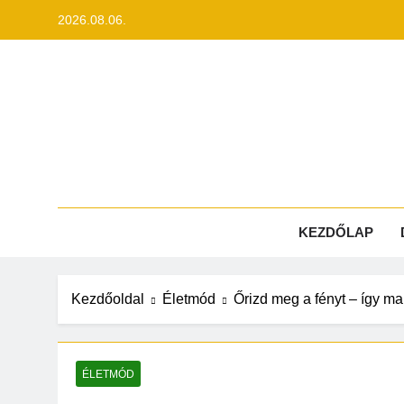
Ugrás
2026.08.06.
a
tartalomra
Lib
KEZDŐLAP
Kezdőoldal
Életmód
Őrizd meg a fényt – így ma
ÉLETMÓD