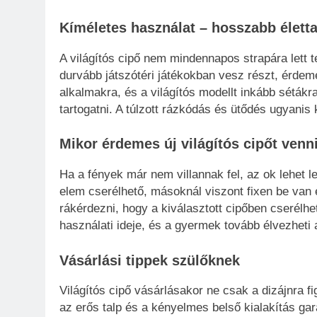
Kíméletes használat – hosszabb élett
A világítós cipő nem mindennapos strapára lett 
durvább játszótéri játékokban vesz részt, érde
alkalmakra, és a világítós modellt inkább séták
tartogatni. A túlzott rázkódás és ütődés ugyanis
Mikor érdemes új világítós cipőt venn
Ha a fények már nem villannak fel, az ok lehet 
elem cserélhető, másoknál viszont fixen be van 
rákérdezni, hogy a kiválasztott cipőben cserélh
használati ideje, és a gyermek tovább élvezheti a
Vásárlási tippek szülőknek
Világítós cipő vásárlásakor ne csak a dizájnra f
az erős talp és a kényelmes belső kialakítás ga