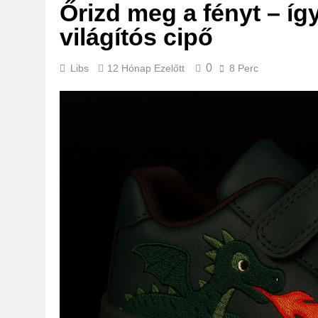
Őrizd meg a fényt – í
világítós cipő
0
Libs
12 Hónap Ezelőtt
8 Perc