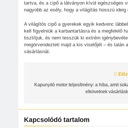
tartva, és a cipő a látványon kívül egészséges v
nagyobb az esély, hogy a világítás hosszú ideig
A világítós cipő a gyerekek egyik kedvenc lábbe
kell figyelniük a karbantartásra és a megfelelő 
tisztítjuk, és nem tesszük ki extrém igénybevéte
megörvendezteti majd a kis viselőjét – és talán a
vásárlásnál.
Bejegyzés
Előz
navigáció
Kapunyitó motor teljesítmény: a hiba, amit sok
elkövetnek vásárlásk
Kapcsolódó tartalom