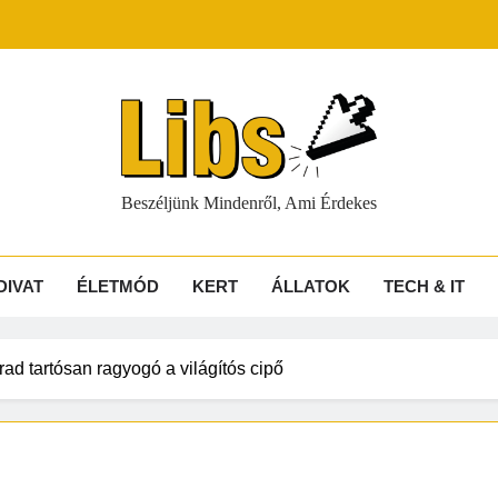
s
Beszéljünk Mindenről, Ami Érdekes
DIVAT
ÉLETMÓD
KERT
ÁLLATOK
TECH & IT
rad tartósan ragyogó a világítós cipő