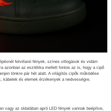
épésnél felvillanó fények, színes villogások és vidám
a azonban az esztétika mellett fontos az is, hogy a cipő
njen tönkre pár hét alatt. A világítós cipők működése
ek, kábelek és elemek érzékenyek a nedvességre,
ban vagy az oldalában apró LED fények vannak beépítve,