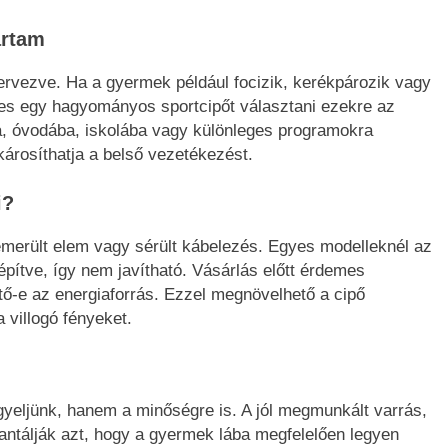
artam
tervezve. Ha a gyermek például focizik, kerékpározik vagy
mes egy hagyományos sportcipőt választani ezekre az
ra, óvodába, iskolába vagy különleges programokra
 károsíthatja a belső vezetékezést.
i?
lemerült elem vagy sérült kábelezés. Egyes modelleknél az
építve, így nem javítható. Vásárlás előtt érdemes
ető-e az energiaforrás. Ezzel megnövelhető a cipő
 villogó fényeket.
igyeljünk, hanem a minőségre is. A jól megmunkált varrás,
rantálják azt, hogy a gyermek lába megfelelően legyen