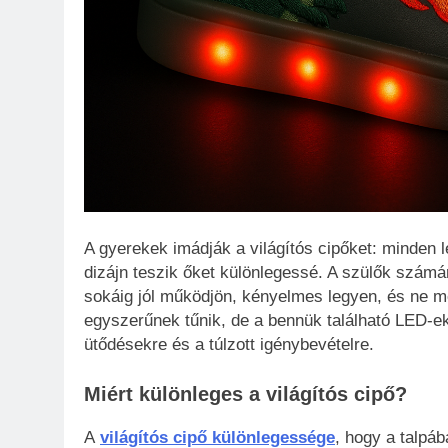
A gyerekek imádják a világítós cipőket: minden l
dizájn teszik őket különlegessé. A szülők számár
sokáig jól működjön, kényelmes legyen, és ne me
egyszerűnek tűnik, de a bennük található LED-
ütődésekre és a túlzott igénybevételre.
Miért különleges a világítós cipő?
A
világítós cipő különlegessége
, hogy a talpá