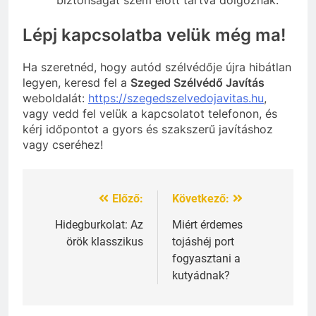
Lépj kapcsolatba velük még ma!
Ha szeretnéd, hogy autód szélvédője újra hibátlan
legyen, keresd fel a
Szeged Szélvédő Javítás
weboldalát:
https://szegedszelvedojavitas.hu
,
vagy vedd fel velük a kapcsolatot telefonon, és
kérj időpontot a gyors és szakszerű javításhoz
vagy cseréhez!
Előző:
Következő:
Bejegyzés
navigáció
Hidegburkolat: Az
Miért érdemes
örök klasszikus
tojáshéj port
fogyasztani a
kutyádnak?