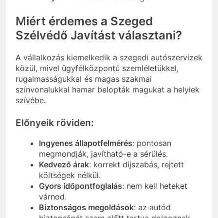
Miért érdemes a Szeged
Szélvédő Javítást választani?
A vállalkozás kiemelkedik a szegedi autószervizek
közül, mivel ügyfélközpontú szemléletükkel,
rugalmasságukkal és magas szakmai
színvonalukkal hamar belopták magukat a helyiek
szívébe.
Előnyeik röviden:
Ingyenes állapotfelmérés
: pontosan
megmondják, javítható-e a sérülés.
Kedvező árak
: korrekt díjszabás, rejtett
költségek nélkül.
Gyors időpontfoglalás
: nem kell heteket
várnod.
Biztonságos megoldások
: az autód
biztonságát szem előtt tartva dolgoznak.