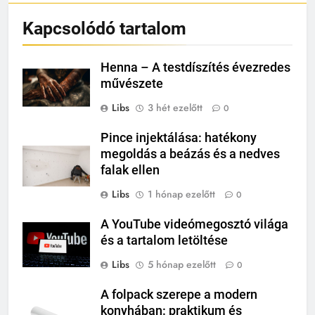
Kapcsolódó tartalom
Henna – A testdíszítés évezredes
művészete
Libs
3 hét ezelőtt
0
Pince injektálása: hatékony
megoldás a beázás és a nedves
falak ellen
Libs
1 hónap ezelőtt
0
A YouTube videómegosztó világa
és a tartalom letöltése
Libs
5 hónap ezelőtt
0
A folpack szerepe a modern
konyhában: praktikum és