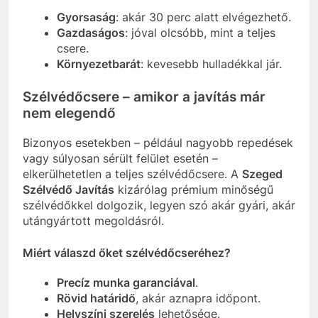
Gyorsaság
: akár 30 perc alatt elvégezhető.
Gazdaságos
: jóval olcsóbb, mint a teljes
csere.
Környezetbarát
: kevesebb hulladékkal jár.
Szélvédőcsere – amikor a javítás már
nem elegendő
Bizonyos esetekben – például nagyobb repedések
vagy súlyosan sérült felület esetén –
elkerülhetetlen a teljes szélvédőcsere. A
Szeged
Szélvédő Javítás
kizárólag prémium minőségű
szélvédőkkel dolgozik, legyen szó akár gyári, akár
utángyártott megoldásról.
Miért válaszd őket szélvédőcseréhez?
Precíz munka garanciával
.
Rövid határidő
, akár aznapra időpont.
Helyszíni szerelés
lehetősége.