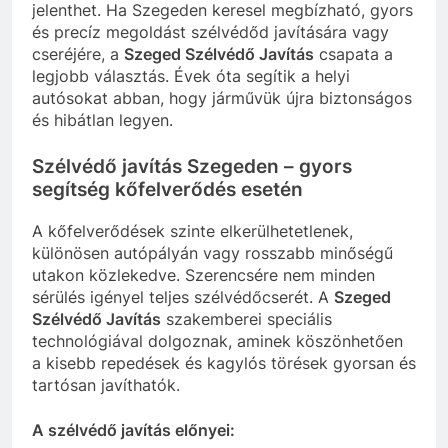
jelenthet. Ha Szegeden keresel megbízható, gyors
és precíz megoldást szélvédőd javítására vagy
cseréjére, a
Szeged Szélvédő Javítás
csapata a
legjobb választás. Évek óta segítik a helyi
autósokat abban, hogy járművük újra biztonságos
és hibátlan legyen.
Szélvédő javítás Szegeden – gyors
segítség kőfelverődés esetén
A kőfelverődések szinte elkerülhetetlenek,
különösen autópályán vagy rosszabb minőségű
utakon közlekedve. Szerencsére nem minden
sérülés igényel teljes szélvédőcserét. A
Szeged
Szélvédő Javítás
szakemberei speciális
technológiával dolgoznak, aminek köszönhetően
a kisebb repedések és kagylós törések gyorsan és
tartósan javíthatók.
A szélvédő javítás előnyei: