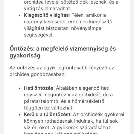
orchidea levelei sötétzöldek lesznek, és a
virágzás elmaradhat.
Kiegészítő világítás
: Télen, amikor a
napfény kevesebb, érdemes kiegészítő
világítást biztosítani növénylámpa
segítségével.
Öntözés: a megfelelő vízmennyiség és
gyakoriság
Az öntözés az egyik legfontosabb tényező az
orchidea gondozásában:
Heti öntözés
: Általában elegendő heti
egyszer megöntözni az orchideát, de a
páratartalomtól és a hőmérséklettől
függően ez változhat.
Kerüld a túlöntözést
: Az orchideák gyökerei
könnyen rothadásnak indulnak, ha túl sok
víz éri őket. A gyökerek száradásához