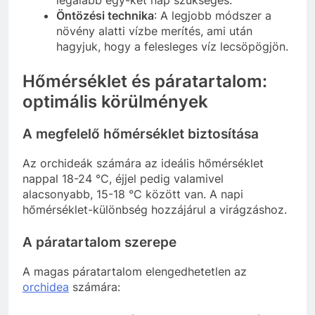
legalább egy-két nap szükséges.
Öntözési technika
: A legjobb módszer a
növény alatti vízbe merítés, ami után
hagyjuk, hogy a felesleges víz lecsöpögjön.
Hőmérséklet és páratartalom:
optimális körülmények
A megfelelő hőmérséklet biztosítása
Az orchideák számára az ideális hőmérséklet
nappal 18-24 °C, éjjel pedig valamivel
alacsonyabb, 15-18 °C között van. A napi
hőmérséklet-különbség hozzájárul a virágzáshoz.
A páratartalom szerepe
A magas páratartalom elengedhetetlen az
orchidea
számára: