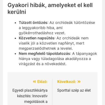
Gyakori hibák, amelyeket el kell
kerülni
Túlzott öntözés
: Az orchideák túlöntözése
a leggyakoribb hiba, ami
gyökérrothadáshoz vezet.
Közvetlen napsütés
: Az orchideák nem
viselik jól a közvetlen napfényt, mert
megperzselődhetnek a levelei.
Nem megfelelő tápoldatozás
: A tápanyagok
hiánya vagy túladagolása akadályozza a
virágzást és a növekedést.
Előző:
Következő:
Bejegyzés
navigáció
Egyedi plasztikkártya
Sporttal szép az élet
készítés: Innovatív
megoldások a