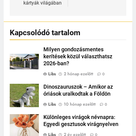
kártyák világában
Kapcsolódó tartalom
Milyen gondozásmentes
kerítések közül választhatsz
2026-ban?
Libs
2 hónap ezelőtt
0
Dinoszauruszok – Amikor az
óriások uralkodtak a Földön
Libs
10 hónap ezelőtt
0
Különleges virágok névnapra:
Egyedi gesztusok virágnyelven
Libs
2 év ezelőtt
0