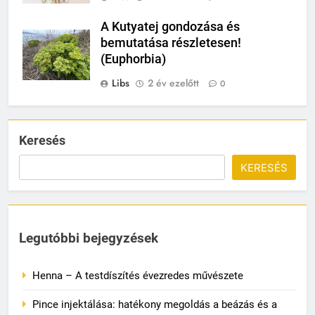
A Kutyatej gondozása és
bemutatása részletesen!
(Euphorbia)
Libs
2 év ezelőtt
0
Keresés
KERESÉS
Legutóbbi bejegyzések
Henna – A testdíszítés évezredes művészete
Pince injektálása: hatékony megoldás a beázás és a