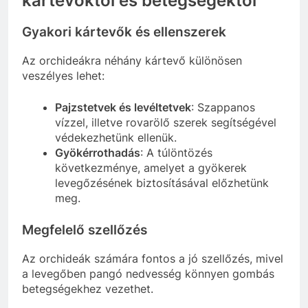
kártevőktől és betegségektől
Gyakori kártevők és ellenszerek
Az orchideákra néhány kártevő különösen
veszélyes lehet:
Pajzstetvek és levéltetvek
: Szappanos
vízzel, illetve rovarölő szerek segítségével
védekezhetünk ellenük.
Gyökérrothadás
: A túlöntözés
következménye, amelyet a gyökerek
levegőzésének biztosításával előzhetünk
meg.
Megfelelő szellőzés
Az orchideák számára fontos a jó szellőzés, mivel
a levegőben pangó nedvesség könnyen gombás
betegségekhez vezethet.