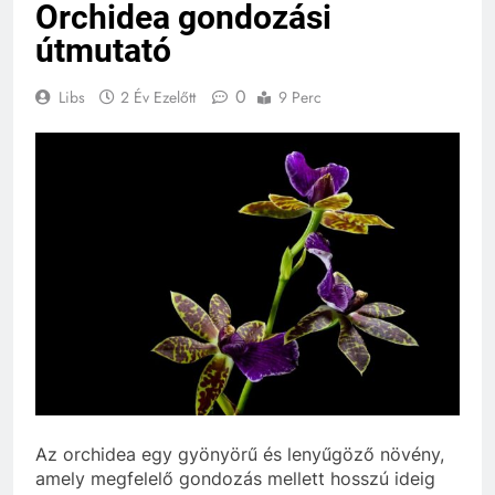
Orchidea gondozási
útmutató
0
Libs
2 Év Ezelőtt
9 Perc
Az orchidea egy gyönyörű és lenyűgöző növény,
amely megfelelő gondozás mellett hosszú ideig