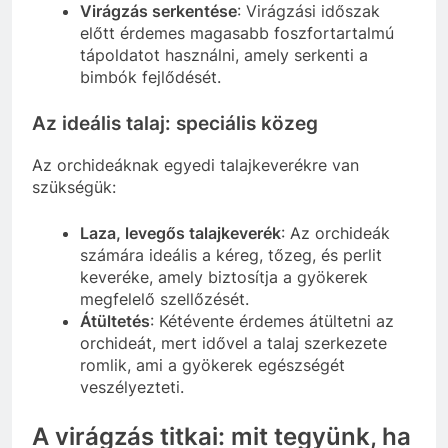
Virágzás serkentése
: Virágzási időszak
előtt érdemes magasabb foszfortartalmú
tápoldatot használni, amely serkenti a
bimbók fejlődését.
Az ideális talaj: speciális közeg
Az orchideáknak egyedi talajkeverékre van
szükségük:
Laza, levegős talajkeverék
: Az orchideák
számára ideális a kéreg, tőzeg, és perlit
keveréke, amely biztosítja a gyökerek
megfelelő szellőzését.
Átültetés
: Kétévente érdemes átültetni az
orchideát, mert idővel a talaj szerkezete
romlik, ami a gyökerek egészségét
veszélyezteti.
A virágzás titkai: mit tegyünk, ha