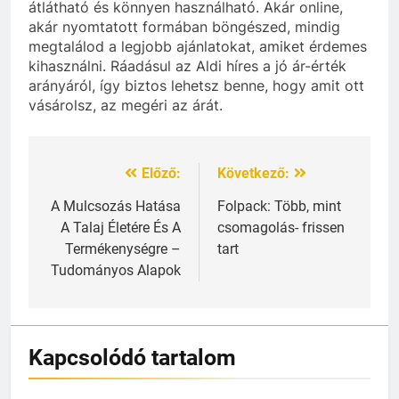
átlátható és könnyen használható. Akár online,
akár nyomtatott formában böngészed, mindig
megtalálod a legjobb ajánlatokat, amiket érdemes
kihasználni. Ráadásul az Aldi híres a jó ár-érték
arányáról, így biztos lehetsz benne, hogy amit ott
vásárolsz, az megéri az árát.
Előző:
Következő:
Bejegyzés
navigáció
A Mulcsozás Hatása
Folpack: Több, mint
A Talaj Életére És A
csomagolás- frissen
Termékenységre –
tart
Tudományos Alapok
Kapcsolódó tartalom