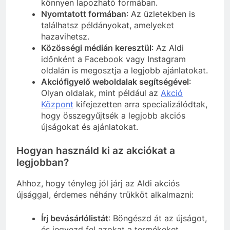
könnyen lapozható formában.
Nyomtatott formában
: Az üzletekben is
találhatsz példányokat, amelyeket
hazavihetsz.
Közösségi médián keresztül
: Az Aldi
időnként a Facebook vagy Instagram
oldalán is megosztja a legjobb ajánlatokat.
Akciófigyelő weboldalak segítségével
:
Olyan oldalak, mint például az
Akció
Központ
kifejezetten arra specializálódtak,
hogy összegyűjtsék a legjobb akciós
újságokat és ajánlatokat.
Hogyan használd ki az akciókat a
legjobban?
Ahhoz, hogy tényleg jól járj az Aldi akciós
újsággal, érdemes néhány trükköt alkalmazni:
Írj bevásárlólistát
: Böngészd át az újságot,
és jegyezd fel azokat a termékeket,