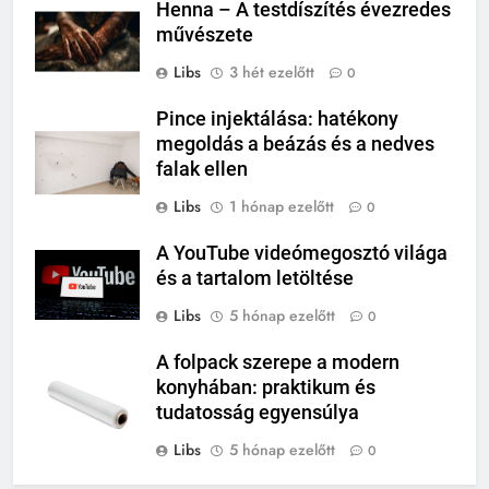
Henna – A testdíszítés évezredes
művészete
Libs
3 hét ezelőtt
0
Pince injektálása: hatékony
megoldás a beázás és a nedves
falak ellen
Libs
1 hónap ezelőtt
0
A YouTube videómegosztó világa
és a tartalom letöltése
Libs
5 hónap ezelőtt
0
A folpack szerepe a modern
konyhában: praktikum és
tudatosság egyensúlya
Libs
5 hónap ezelőtt
0