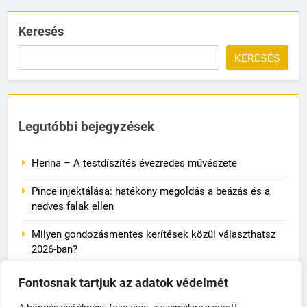
Keresés
KERESÉS
Legutóbbi bejegyzések
Henna – A testdíszítés évezredes művészete
Pince injektálása: hatékony megoldás a beázás és a
nedves falak ellen
Milyen gondozásmentes kerítések közül választhatsz
2026-ban?
Családi esküvőre vagy ünnepségre készülünk: mit
Fontosnak tartjuk az adatok védelmét
adjunk a gyerek lábára?