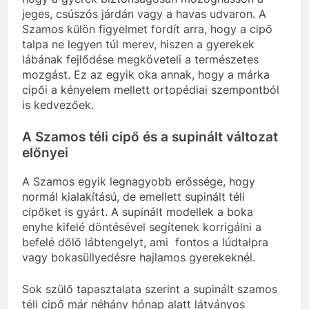
jeges, csúszós járdán vagy a havas udvaron. A
Szamos külön figyelmet fordít arra, hogy a cipő
talpa ne legyen túl merev, hiszen a gyerekek
lábának fejlődése megköveteli a természetes
mozgást. Ez az egyik oka annak, hogy a márka
cipői a kényelem mellett ortopédiai szempontból
is kedvezőek.
A Szamos téli cipő és a supinált változat
előnyei
A Szamos egyik legnagyobb erőssége, hogy
normál kialakítású, de emellett supinált téli
cipőket is gyárt. A supinált modellek a boka
enyhe kifelé döntésével segítenek korrigálni a
befelé dőlő lábtengelyt, ami fontos a lúdtalpra
vagy bokasüllyedésre hajlamos gyerekeknél.
Sok szülő tapasztalata szerint a supinált szamos
téli cipő már néhány hónap alatt látványos