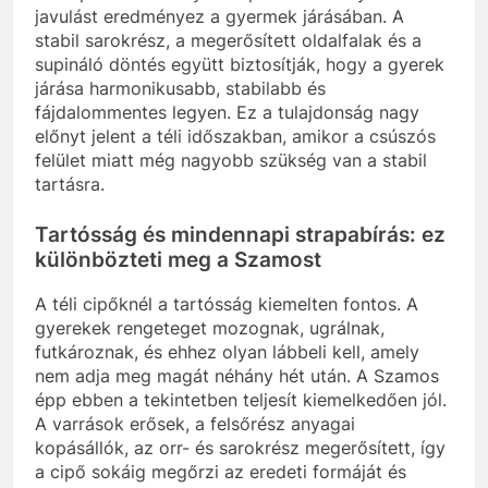
javulást eredményez a gyermek járásában. A
stabil sarokrész, a megerősített oldalfalak és a
supináló döntés együtt biztosítják, hogy a gyerek
járása harmonikusabb, stabilabb és
fájdalommentes legyen. Ez a tulajdonság nagy
előnyt jelent a téli időszakban, amikor a csúszós
felület miatt még nagyobb szükség van a stabil
tartásra.
Tartósság és mindennapi strapabírás: ez
különbözteti meg a Szamost
A téli cipőknél a tartósság kiemelten fontos. A
gyerekek rengeteget mozognak, ugrálnak,
futkároznak, és ehhez olyan lábbeli kell, amely
nem adja meg magát néhány hét után. A Szamos
épp ebben a tekintetben teljesít kiemelkedően jól.
A varrások erősek, a felsőrész anyagai
kopásállók, az orr- és sarokrész megerősített, így
a cipő sokáig megőrzi az eredeti formáját és