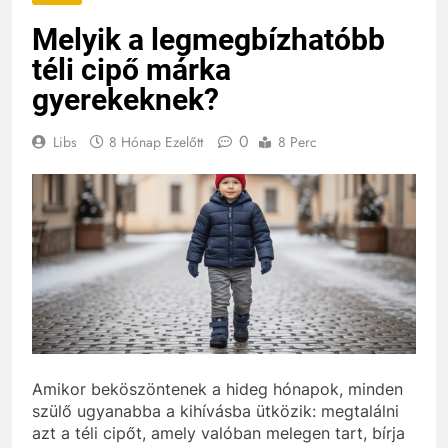
Melyik a legmegbízhatóbb
téli cipő márka
gyerekeknek?
0
Libs
8 Hónap Ezelőtt
8 Perc
Amikor beköszöntenek a hideg hónapok, minden
szülő ugyanabba a kihívásba ütközik: megtalálni
azt a téli cipőt, amely valóban melegen tart, bírja