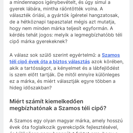
a mindennapos igénybevételt, és úgy simul a
gyerek lábára, mintha ráöntötték volna. A
választék óriási, a gyártók ígéretei hangzatosak,
de a hétköznapi tapasztalat mégis azt mutatja,
hogy nem minden márka teljesít egyformán. A
kérdés tehát jogos: melyik a legmegbízhatóbb téli
cipő márka gyerekeknek?
A válasz sok szülő szerint egyértelmű: a
Szamos
téli cipő évek óta a biztos választás
azok körében,
akik a tartósságot, a kényelmet és a lábfejlődést
is szem előtt tartják. De mitől ennyire különleges
ez a márka, és miért választják egyre többen a
hideg időszakban?
Miért számít kiemelkedően
megbízhatónak a Szamos téli cipő?
A Szamos egy olyan magyar márka, amely hosszú
évek óta foglalkozik gyerekcipők fejlesztésével,