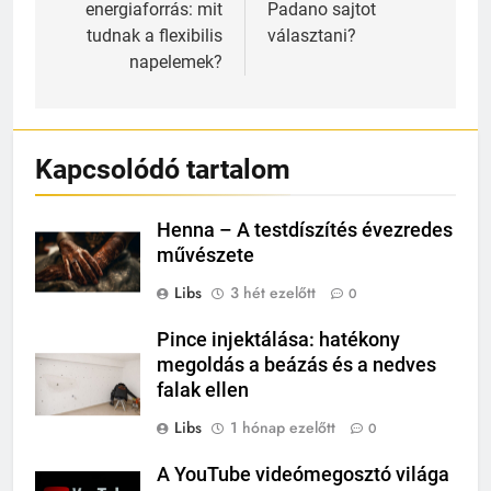
energiaforrás: mit
Padano sajtot
tudnak a flexibilis
választani?
napelemek?
Kapcsolódó tartalom
Henna – A testdíszítés évezredes
művészete
Libs
3 hét ezelőtt
0
Pince injektálása: hatékony
megoldás a beázás és a nedves
falak ellen
Libs
1 hónap ezelőtt
0
A YouTube videómegosztó világa