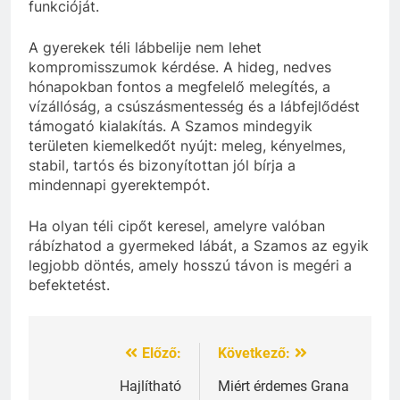
funkcióját.
A gyerekek téli lábbelije nem lehet
kompromisszumok kérdése. A hideg, nedves
hónapokban fontos a megfelelő melegítés, a
vízállóság, a csúszásmentesség és a lábfejlődést
támogató kialakítás. A Szamos mindegyik
területen kiemelkedőt nyújt: meleg, kényelmes,
stabil, tartós és bizonyítottan jól bírja a
mindennapi gyerektempót.
Ha olyan téli cipőt keresel, amelyre valóban
rábízhatod a gyermeked lábát, a Szamos az egyik
legjobb döntés, amely hosszú távon is megéri a
befektetést.
Előző:
Következő:
Bejegyzés
navigáció
Hajlítható
Miért érdemes Grana