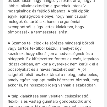
és különösen nagy hangsúlyt fektet arra, hogy a
lábbeli alkalmazkodjon a gyerekek intenzív
mozgásához és fejlődő lábához. A téli cipőik
egyik legnagyobb előnye, hogy nem csupán
melegek és tartósak, hanem ergonómiai
szempontból is úgy lettek kialakítva, hogy
támogassák a természetes járást.
A Szamos téli cipők felsőrésze minőségi bőrből
vagy tartós textilből készül, amelyet úgy
kezelnek, hogy ellenálljon a nedvességnek és a
hidegnek. Ez kifejezetten fontos az esős, latyakos
időszakokban, amikor a gyerekek nem kerülik el a
pocsolyákat és a havas részeket sem. A jól
szigetelt felső részhez társul a meleg, puha bélés,
amely egész nap optimális hőérzetet biztosít, még
akkor is, ha hosszabb ideig vannak a szabadban.
A talp kialakítása sem véletlen: csúszásgátló,
flexibilis és vastag gumitalp gondoskodik arról,
hogy a gyerek biztonságosan mozoghasson a