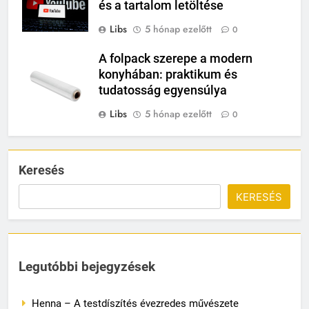
és a tartalom letöltése
Libs
5 hónap ezelőtt
0
A folpack szerepe a modern
konyhában: praktikum és
tudatosság egyensúlya
Libs
5 hónap ezelőtt
0
Keresés
KERESÉS
Legutóbbi bejegyzések
Henna – A testdíszítés évezredes művészete