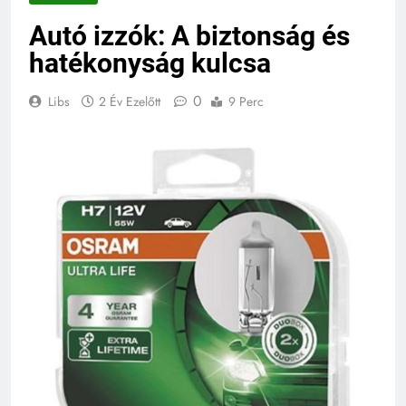
Autó izzók: A biztonság és
hatékonyság kulcsa
0
Libs
2 Év Ezelőtt
9 Perc