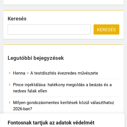
Keresés
KERESÉS
Legutóbbi bejegyzések
Henna – A testdíszítés évezredes művészete
Pince injektálása: hatékony megoldás a beázás és a
nedves falak ellen
Milyen gondozásmentes kerítések közül választhatsz
2026-ban?
Családi esküvőre vagy ünnepségre készülünk: mit
Fontosnak tartjuk az adatok védelmét
adjunk a gyerek lábára?