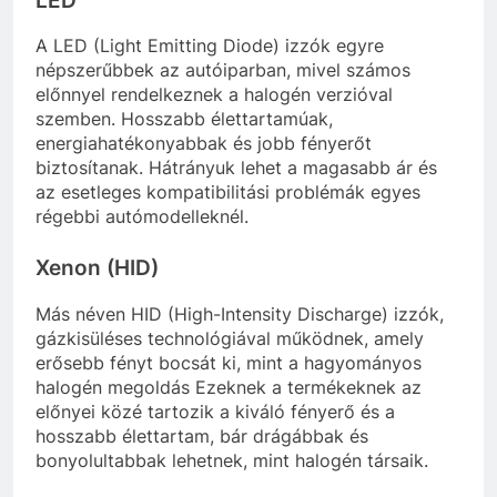
LED
A LED (Light Emitting Diode) izzók egyre
népszerűbbek az autóiparban, mivel számos
előnnyel rendelkeznek a halogén verzióval
szemben. Hosszabb élettartamúak,
energiahatékonyabbak és jobb fényerőt
biztosítanak. Hátrányuk lehet a magasabb ár és
az esetleges kompatibilitási problémák egyes
régebbi autómodelleknél.
Xenon (HID)
Más néven HID (High-Intensity Discharge) izzók,
gázkisüléses technológiával működnek, amely
erősebb fényt bocsát ki, mint a hagyományos
halogén megoldás Ezeknek a termékeknek az
előnyei közé tartozik a kiváló fényerő és a
hosszabb élettartam, bár drágábbak és
bonyolultabbak lehetnek, mint halogén társaik.