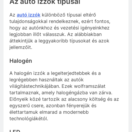
Az autó izzók típusai
Az
autó izzók
különböző típusai eltérő
tulajdonságokkal rendelkeznek, ezért fontos,
hogy az autónkhoz és vezetési igényeinkhez
legjobban illőt válasszuk. Az alábbiakban
áttekintjük a leggyakoribb típusokat és azok
jellemzőit.
Halogén
A halogén izzók a legelterjedtebbek és a
legrégebben használtak az autók
világítástechnikájában. Ezek wolframszálat
tartalmaznak, amely halogéngázba van zárva.
Előnyeik közé tartozik az alacsony költség és az
egyszerű csere, azonban fényerejük és
élettartamuk elmarad a modernebb
technológiákétól.