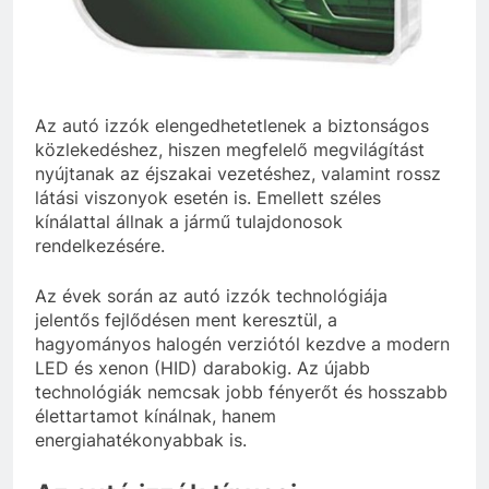
Az autó izzók elengedhetetlenek a biztonságos
közlekedéshez, hiszen megfelelő megvilágítást
nyújtanak az éjszakai vezetéshez, valamint rossz
látási viszonyok esetén is. Emellett széles
kínálattal állnak a jármű tulajdonosok
rendelkezésére.
Az évek során az autó izzók technológiája
jelentős fejlődésen ment keresztül, a
hagyományos halogén verziótól kezdve a modern
LED és xenon (HID) darabokig. Az újabb
technológiák nemcsak jobb fényerőt és hosszabb
élettartamot kínálnak, hanem
energiahatékonyabbak is.