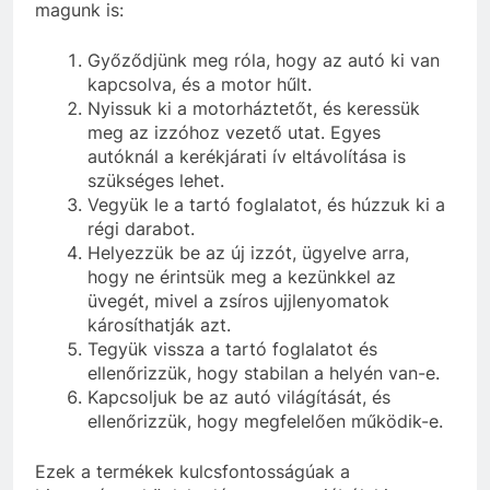
magunk is:
Győződjünk meg róla, hogy az autó ki van
kapcsolva, és a motor hűlt.
Nyissuk ki a motorháztetőt, és keressük
meg az izzóhoz vezető utat. Egyes
autóknál a kerékjárati ív eltávolítása is
szükséges lehet.
Vegyük le a tartó foglalatot, és húzzuk ki a
régi darabot.
Helyezzük be az új izzót, ügyelve arra,
hogy ne érintsük meg a kezünkkel az
üvegét, mivel a zsíros ujjlenyomatok
károsíthatják azt.
Tegyük vissza a tartó foglalatot és
ellenőrizzük, hogy stabilan a helyén van-e.
Kapcsoljuk be az autó világítását, és
ellenőrizzük, hogy megfelelően működik-e.
Ezek a termékek kulcsfontosságúak a