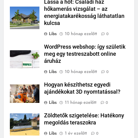
Lássa a hőt: Családi ház
hőkamerás vizsgálat – az
energiatakarékosság láthatatlan
kulcsa
Libs
10 hónap ezelőtt
0
WordPress webshop: így születik
meg egy testreszabott online
áruház
Libs
10 hónap ezelőtt
0
Hogyan készíthetsz egyedi
ajándékokat 3D nyomtatással?
Libs
11 hónap ezelőtt
0
Zöldtetők szigetelése: Hatékony
megoldás teraszokra
Libs
1 év ezelőtt
0