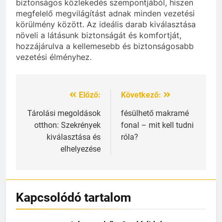
biztonságos közlekedés szempontjából, hiszen
megfelelő megvilágítást adnak minden vezetési
körülmény között. Az ideális darab kiválasztása
növeli a látásunk biztonságát és komfortját,
hozzájárulva a kellemesebb és biztonságosabb
vezetési élményhez.
Előző:
Következő:
Bejegyzés
navigáció
Tárolási megoldások
fésülhető makramé
otthon: Szekrények
fonal – mit kell tudni
kiválasztása és
róla?
elhelyezése
Kapcsolódó tartalom