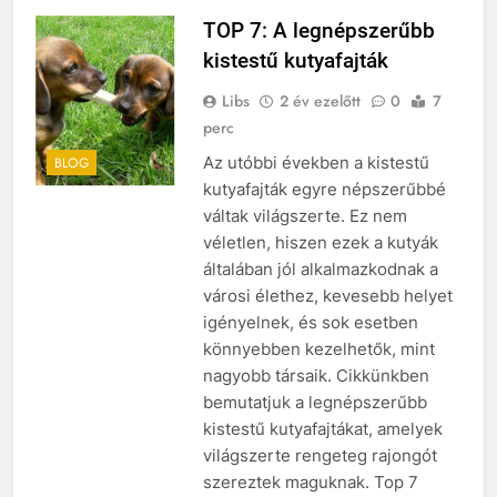
TOP 7: A legnépszerűbb
kistestű kutyafajták
Libs
2 év ezelőtt
0
7
perc
Az utóbbi években a kistestű
BLOG
kutyafajták egyre népszerűbbé
váltak világszerte. Ez nem
véletlen, hiszen ezek a kutyák
általában jól alkalmazkodnak a
városi élethez, kevesebb helyet
igényelnek, és sok esetben
könnyebben kezelhetők, mint
nagyobb társaik. Cikkünkben
bemutatjuk a legnépszerűbb
kistestű kutyafajtákat, amelyek
világszerte rengeteg rajongót
szereztek maguknak. Top 7