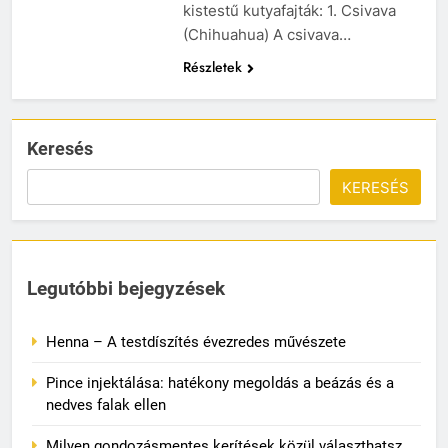
kistestű kutyafajták: 1. Csivava
(Chihuahua) A csivava…
Részletek
Keresés
KERESÉS
Legutóbbi bejegyzések
Henna – A testdíszítés évezredes művészete
Pince injektálása: hatékony megoldás a beázás és a
nedves falak ellen
Milyen gondozásmentes kerítések közül választhatsz