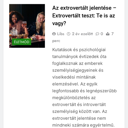
Az extrovertált jelentése –
Extrovertált teszt: Te is az
vagy?
Libs
2 év ezelőtt
0
7
perc
ÉLETMÓD
Kutatások és pszichológiai
tanulmányok évtizedek óta
foglalkoznak az emberek
személyiségjegyeinek és
viselkedési mintáinak
elemzésével. Az egyik
legfontosabb és legnépszerűbb
megkülönböztetés az
extrovertált és introvertált
személyiség között van. Az
extrovertált jelentése nem
mindneki számára egyértelmű.